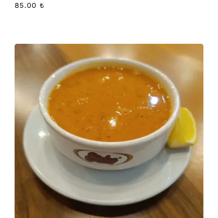
85.00
₺