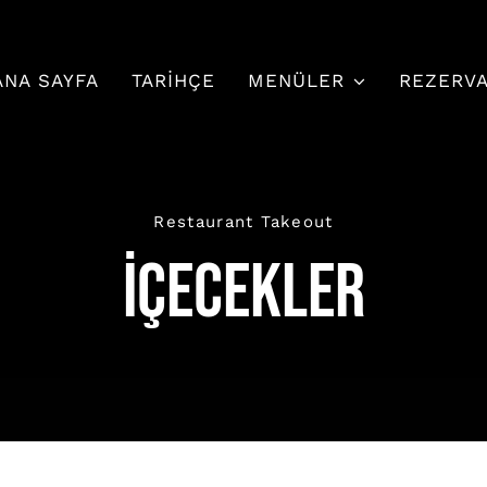
ANA SAYFA
TARIHÇE
MENÜLER
REZERV
Restaurant Takeout
İçecekler