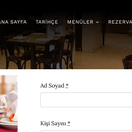
ANA SAYFA
TARIHÇE
MENÜLER
REZERV
Ad Soyad
*
Kişi Sayısı
*