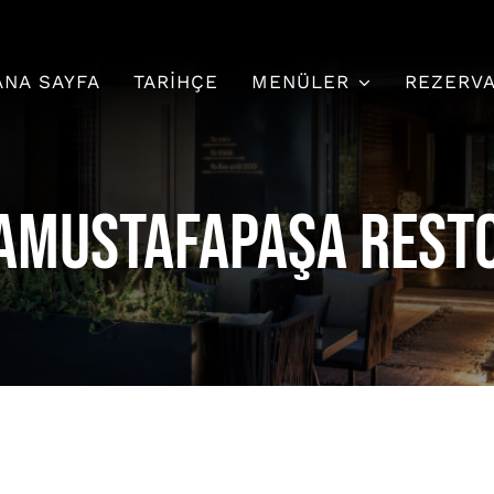
ANA SAYFA
TARIHÇE
MENÜLER
REZERV
amustafapaşa rest